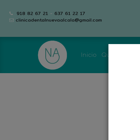
918 82 67 21
-
637 61 22 17
clinicadentalnuevaalcala@gmail.com
Inicio
Quiénes so