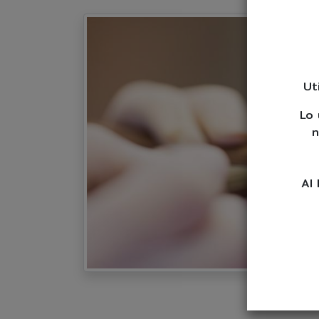
Ut
Lo 
n
Al 