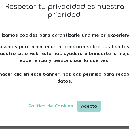
Respetar tu privacidad es nuestra
Endodoncia
prioridad.
Utilizando tecnología
ilizamos cookies para garantizarle una mejor experienc
nuestros endodoncista
usamos para almacenar información sobre tus hábito
cuidadosa y cómoda, prio
uestro sitio web. Esto nos ayudará a brindarte la mej
paciente en todo momen
experiencia y personalizar lo que ves.
Desde el diagnóstico pr
cuidado posterior, no
hacer clic en este banner, nos das permiso para recop
experiencia tranquila y s
datos.
Confía en nosotros para
dientes con nuestros 
superior
Política de Cookies
Acepto