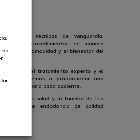
 avanzada y técnicas de vanguardia,
ia.
s realizan procedimientos de manera
s en
rizando la comodidad y el bienestar del
or
to.
eciso hasta el tratamiento experto y el
s comprometemos a proporcionar una
ilar
atisfactoria para cada paciente.
 restaurar la salud y la función de tus
servicios de endodoncia de calidad