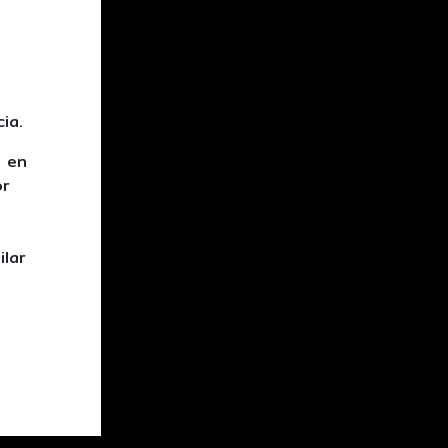
ia.
s en
or
ilar