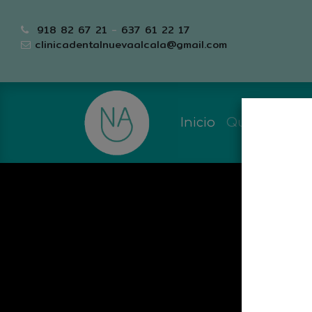
918 82 67 21
-
637 61 22 17
clinicadentalnuevaalcala@gmail.com
Inicio
Quiénes so