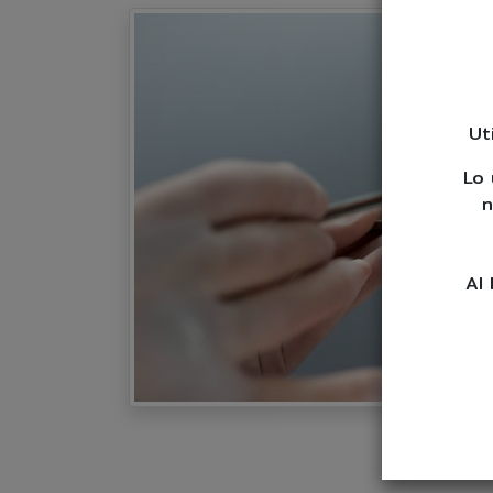
Ut
Lo 
n
Al 