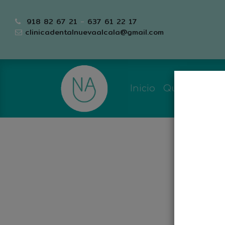
918 82 67 21
-
637 61 22 17
clinicadentalnuevaalcala@gmail.com
Inicio
Quiénes so