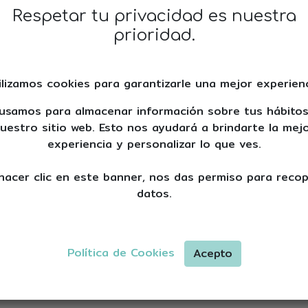
Odontologí
Respetar tu privacidad es nuestra
prioridad.
Utilizando técnicas mod
ilizamos cookies para garantizarle una mejor experienc
expertos en odontología
progresión de la car
usamos para almacenar información sobre tus hábito
proporcionando un cuida
uestro sitio web. Esto nos ayudará a brindarte la mej
el bienestar del paciente.
experiencia y personalizar lo que ves.
Confía en nosotros p
hacer clic en este banner, nos das permiso para recop
condiciones con nue
datos.
vanguardia.
Desde limpiezas regular
y tratamientos de cond
Política de Cookies
Acepto
estructura dental origina